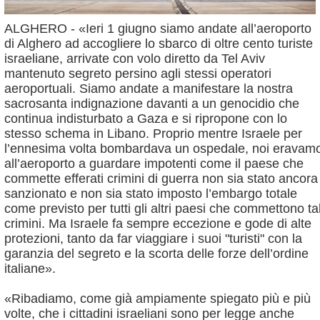
ALGHERO - «Ieri 1 giugno siamo andate all’aeroporto
di Alghero ad accogliere lo sbarco di oltre cento turiste
israeliane, arrivate con volo diretto da Tel Aviv
mantenuto segreto persino agli stessi operatori
aeroportuali. Siamo andate a manifestare la nostra
sacrosanta indignazione davanti a un genocidio che
continua indisturbato a Gaza e si ripropone con lo
stesso schema in Libano. Proprio mentre Israele per
l’ennesima volta bombardava un ospedale, noi eravam
all’aeroporto a guardare impotenti come il paese che
commette efferati crimini di guerra non sia stato ancora
sanzionato e non sia stato imposto l’embargo totale
come previsto per tutti gli altri paesi che commettono tal
crimini. Ma Israele fa sempre eccezione e gode di alte
protezioni, tanto da far viaggiare i suoi "turisti" con la
garanzia del segreto e la scorta delle forze dell’ordine
italiane».
«Ribadiamo, come già ampiamente spiegato più e più
volte, che i cittadini israeliani sono per legge anche