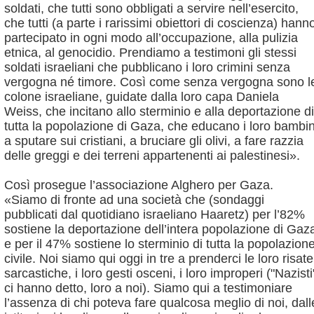
soldati, che tutti sono obbligati a servire nell’esercito,
che tutti (a parte i rarissimi obiettori di coscienza) hann
partecipato in ogni modo all’occupazione, alla pulizia
etnica, al genocidio. Prendiamo a testimoni gli stessi
soldati israeliani che pubblicano i loro crimini senza
vergogna né timore. Così come senza vergogna sono l
colone israeliane, guidate dalla loro capa Daniela
Weiss, che incitano allo sterminio e alla deportazione di
tutta la popolazione di Gaza, che educano i loro bambin
a sputare sui cristiani, a bruciare gli olivi, a fare razzia
delle greggi e dei terreni appartenenti ai palestinesi».
Così prosegue l’associazione Alghero per Gaza.
«Siamo di fronte ad una società che (sondaggi
pubblicati dal quotidiano israeliano Haaretz) per l’82%
sostiene la deportazione dell’intera popolazione di Gaz
e per il 47% sostiene lo sterminio di tutta la popolazion
civile. Noi siamo qui oggi in tre a prenderci le loro risate
sarcastiche, i loro gesti osceni, i loro improperi ("Nazisti
ci hanno detto, loro a noi). Siamo qui a testimoniare
l’assenza di chi poteva fare qualcosa meglio di noi, dall