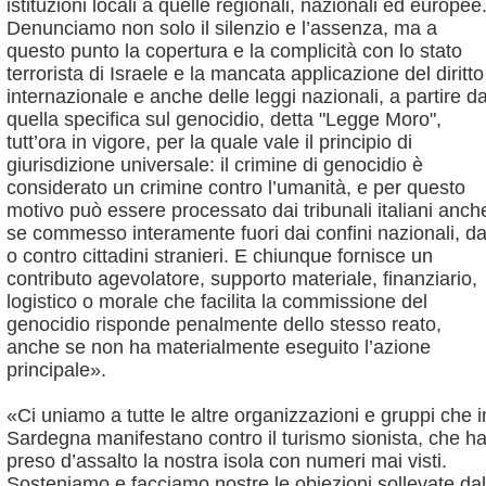
istituzioni locali a quelle regionali, nazionali ed europee
Denunciamo non solo il silenzio e l’assenza, ma a
questo punto la copertura e la complicità con lo stato
terrorista di Israele e la mancata applicazione del diritto
internazionale e anche delle leggi nazionali, a partire d
quella specifica sul genocidio, detta "Legge Moro",
tutt’ora in vigore, per la quale vale il principio di
giurisdizione universale: il crimine di genocidio è
considerato un crimine contro l’umanità, e per questo
motivo può essere processato dai tribunali italiani anch
se commesso interamente fuori dai confini nazionali, d
o contro cittadini stranieri. E chiunque fornisce un
contributo agevolatore, supporto materiale, finanziario,
logistico o morale che facilita la commissione del
genocidio risponde penalmente dello stesso reato,
anche se non ha materialmente eseguito l’azione
principale».
«Ci uniamo a tutte le altre organizzazioni e gruppi che i
Sardegna manifestano contro il turismo sionista, che h
preso d’assalto la nostra isola con numeri mai visti.
Sosteniamo e facciamo nostre le obiezioni sollevate dal