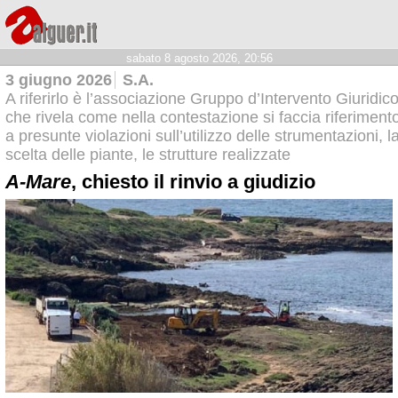
sabato 8 agosto 2026, 20:56
3 giugno 2026
S.A.
A riferirlo è l’associazione Gruppo d’Intervento Giuridic
che rivela come nella contestazione si faccia riferiment
a presunte violazioni sull’utilizzo delle strumentazioni, l
scelta delle piante, le strutture realizzate
A-Mare
, chiesto il rinvio a giudizio