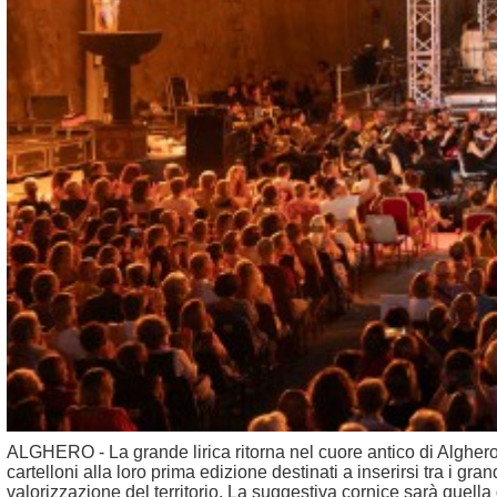
ALGHERO - La grande lirica ritorna nel cuore antico di Alghero e
cartelloni alla loro prima edizione destinati a inserirsi tra i g
valorizzazione del territorio. La suggestiva cornice sarà quella 