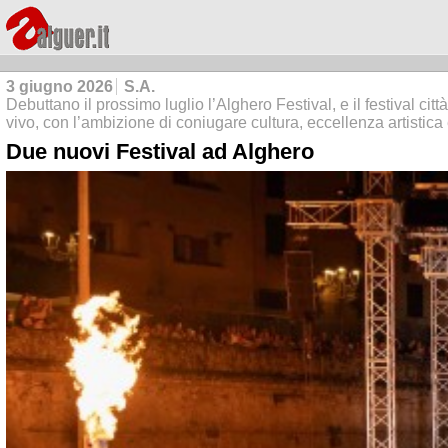
3 giugno 2026
S.A.
Debuttano il prossimo luglio l’Alghero Festival, e il festival cit
vivo, con l’ambizione di coniugare cultura, eccellenza artistica
Due nuovi Festival ad Alghero