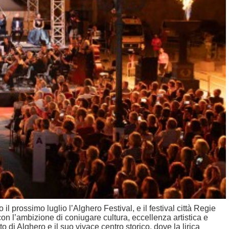
 prossimo luglio l’Alghero Festival, e il festival città Regie
 con l’ambizione di coniugare cultura, eccellenza artistica e
 di Alghero e il suo vivace centro storico, dove la lirica