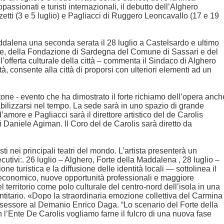
ssionati e turisti internazionali, il debutto dell’Alghero
zetti (3 e 5 luglio) e Pagliacci di Ruggero Leoncavallo (17 e 19
Maddalena una seconda serata il 28 luglio a Castelsardo e ultimo
ione, della Fondazione di Sardegna del Comune di Sassari e del
’offerta culturale della città – commenta il Sindaco di Alghero
 consente alla città di proporsi con ulteriori elementi ad un
ne - evento che ha dimostrato il forte richiamo dell’opera anch
abilizzarsi nel tempo. La sede sarà in uno spazio di grande
’amore e Pagliacci sarà il direttore artistico del de Carolis
i Daniele Agiman. Il Coro del de Carolis sarà diretto da
sti nei principali teatri del mondo. L’artista presenterà un
utivi:. 26 luglio – Alghero, Forte della Maddalena , 28 luglio –
 turistica e la diffusione delle identità locali — sottolinea il
to economico, nuove opportunità professionali e maggiore
del territorio come polo culturale del centro-nord dell’isola in una
dentitario. «Dopo la straordinaria emozione collettiva del Carmina
l’assessore al Demanio Enrico Daga. “Lo scenario del Forte della
n l’Ente De Carolis vogliamo farne il fulcro di una nuova fase