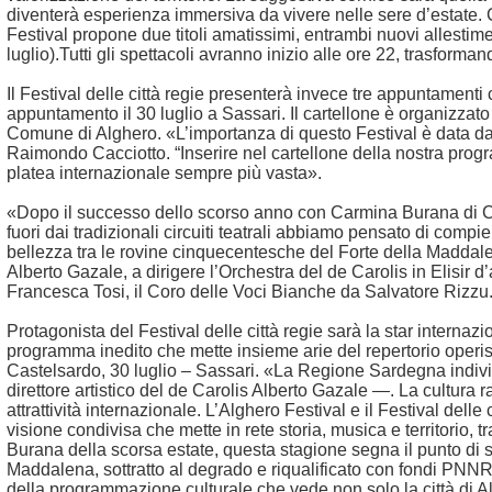
diventerà esperienza immersiva da vivere nelle sere d’estate. Co
Festival propone due titoli amatissimi, entrambi nuovi allestime
luglio).Tutti gli spettacoli avranno inizio alle ore 22, trasforman
Il Festival delle città regie presenterà invece tre appuntament
appuntamento il 30 luglio a Sassari. Il cartellone è organizza
Comune di Alghero. «L’importanza di questo Festival è data dal f
Raimondo Cacciotto. “Inserire nel cartellone della nostra progr
platea internazionale sempre più vasta».
«Dopo il successo dello scorso anno con Carmina Burana di Carl
fuori dai tradizionali circuiti teatrali abbiamo pensato di com
bellezza tra le rovine cinquecentesche del Forte della Maddalena 
Alberto Gazale, a dirigere l’Orchestra del de Carolis in Elisir 
Francesca Tosi, il Coro delle Voci Bianche da Salvatore Rizzu
Protagonista del Festival delle città regie sarà la star internazio
programma inedito che mette insieme arie del repertorio operist
Castelsardo, 30 luglio – Sassari. «La Regione Sardegna individua
direttore artistico del de Carolis Alberto Gazale —. La cultura
attrattività internazionale. L’Alghero Festival e il Festival delle
visione condivisa che mette in rete storia, musica e territorio, 
Burana della scorsa estate, questa stagione segna il punto di sv
Maddalena, sottratto al degrado e riqualificato con fondi PNNR, 
della programmazione culturale che vede non solo la città di Alg