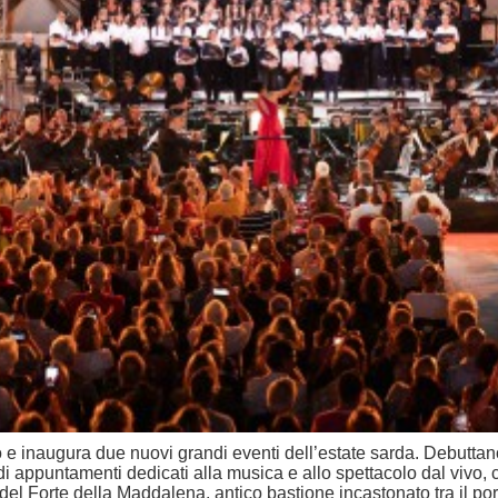
 inaugura due nuovi grandi eventi dell’estate sarda. Debuttano il
randi appuntamenti dedicati alla musica e allo spettacolo dal vivo,
del Forte della Maddalena, antico bastione incastonato tra il porto