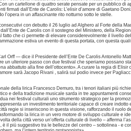
n un cartellone di quattro serate pensate per un pubblico di appa
nti firmati dall’Ente de Carolis: L’elisir d’amore di Gaetano Doni
do l’opera in un affascinante rito notturno sotto le stelle.
i consecutivi con debutto il 26 luglio ad Alghero al Forte della 
to dall’Ente de Carolis con il sostegno del Ministero, della Reg
atto che ci permette di elevare considerevolmente il livello dell
ammazione estiva un evento di questa portata, con questa qualità,
 Orff — dice il Presidente dell’Ente De Carolis Antonello Matto
piere un ulteriore passo con due festival che speriamo possano st
abbattuto alla fine dell’ottocento». A curare la regia di Elisir d
d’amore sarà Jacopo Rivani , salirà sul podio invece per Pagliacc
.
nale della lirica Francesco Demuro, tra i tenori italiani più richie
ico e della tradizione musicale sarda in tre appuntamenti consec
 nei festival culturali uno strumento strategico per la promozione
 rappresenta un investimento territoriale capace di creare indot
 città regie si inseriscono in questa visione, rafforzando il ruolo 
trasformando la lirica in un vero motore di sviluppo culturale e i
olta della città verso un’offerta culturale di livello – afferma 
è il più suggestivo tra le bellezze del centro – sottolinea - e co
hero, ma l’intero territorio protagonista».