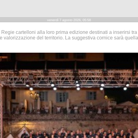
venerdì 7 agosto 2026, 05:58
tà Regie cartelloni alla loro prima edizione destinati a inserirsi 
 e valorizzazione del territorio. La suggestiva cornice sarà quel